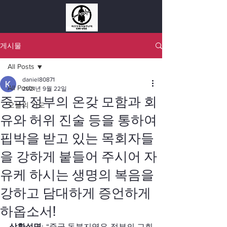
게시물
All Posts
daniel80871
All Posts
2021년 9월 22일
중국 정부의 온갖 모함과 회
오늘의 기도
유와 허위 진술 등을 통하여
핍박을 받고 있는 목회자들
을 강하게 붙들어 주시어 자
유케 하시는 생명의 복음을
강하고 담대하게 증언하게
하옵소서!
상황설명
: “중국 동북지역은 정부의 교회