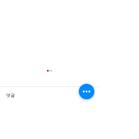
댓글
댓글을 입력하세요.
통일을 방해하는 세계 열강
군사력 과시 뒤에
의 죄악을 회개합니다
주민의 고통이 
소서