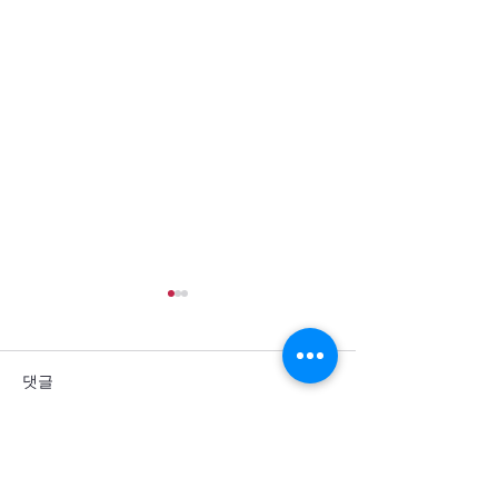
댓글
댓글을 입력하세요.
통일을 방해하는 세계 열강
군사력 과시 뒤에