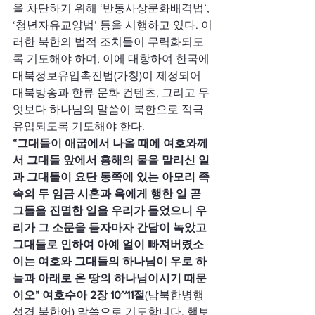
을 차단하기 위해 ‘반동사상문화배격법’, 
‘청년자유교양법’ 등을 시행하고 있다. 이
러한 북한의 법적 조치들이 무력화되도
록 기도해야 하며, 이에 대항하여 한국에 
대북정보유입촉진법(가칭)이 제정되어 
대북방송과 한류 문화 컨텐츠, 그리고 무
엇보다 하나님의 말씀이 북한으로 적극 
유입되도록 기도해야 한다.
“그대들이 애굽에서 나올 때에 여호와께
서 그대들 앞에서 홍해의 물을 말리신 일
과 그대들이 요단 동쪽에 있는 아모리 족
속의 두 임금 시혼과 옥에게 행한 일 곧 
그들을 진멸한 일을 우리가 들었으니 우
리가 그 소문을 듣자마자 간담이 녹았고 
그대들로 인하여 아예 얼이 빠져버렸소 
이는 여호와 그대들의 하나님이 우로 하
늘과 아래로 온 땅의 하나님이시기 때문
이오” 여호수아 2장 10~11절
(남북한병행
성경 북한어) 말씀으로 기도합니다. 핵보