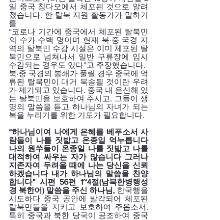
일 중국 칭다오에서 체포된 것으로 알려
졌습니다. 한 탈북 지원 활동가가 말하기
를 
“코로나 기간에 중국에서 체포된 탈북민
의 수가 수백 명이며 현재 북·중 국경 지
역의 탈북민 수감 시설은 이미 체포된 탈
북민으로 넘쳐나서 일반 구류장에 임시 
수감되는 경우도 있다”고 주장했습니다. 
북·중 국경의 봉쇄가 풀릴 경우 중국에 억
류된 탈북민이 대거 북송될 것이란 우려
가 제기되고 있습니다. 중국 내 은신해 있
는 탈북민을 보호하여 주시고, 그들이 생
명의 말씀을 듣고 하나님의 자녀가 되는 
복을 누리기를 위한 기도가 필요합니다.
“하나님이여 나에게 은혜를 베푸소서 사
람들이 나를 짓밟고 온종일 억누릅니다 
나의 원쑤들이 온종일 나를 짓밟고 나를 
대적하여 싸우는 자가 많습니다 그러나 
지존자여 두려울 때에 나는 당신을 신뢰
하겠습니다 내가 하나님의 말씀을 찬양
합니다” 시편 56편 1~4절(남북한병행성
경 북한어) 말씀을 주신 하나님, 
한국행을 
시도하다 중국 공안에 발각되어 체포된 
탈북민들을 지키고 보호하여 주옵소서. 
특히 중국과 북한 당국이 공조하여 중국 