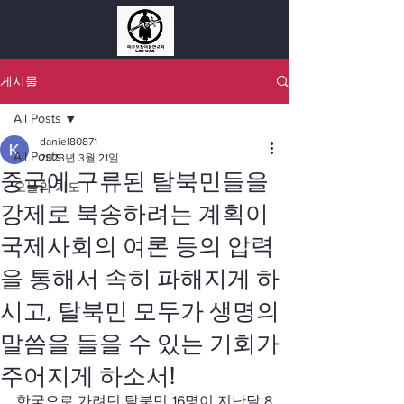
게시물
All Posts
daniel80871
All Posts
2023년 3월 21일
중국에 구류된 탈북민들을
오늘의 기도
강제로 북송하려는 계획이
국제사회의 여론 등의 압력
을 통해서 속히 파해지게 하
시고, 탈북민 모두가 생명의
말씀을 들을 수 있는 기회가
주어지게 하소서!
한국으로 가려던 탈북민 16명이 지난달 8