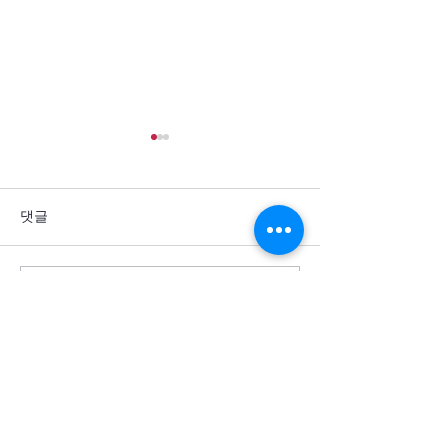
댓글
댓글을 입력하세요.
통일을 방해하는 세계 열강
군사력 과시 뒤에
의 죄악을 회개합니다
주민의 고통이 
소서