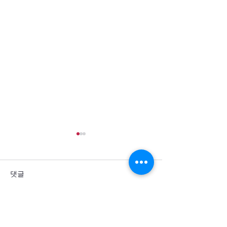
댓글
댓글을 입력하세요.
통일을 방해하는 세계 열강
군사력 과시 뒤에