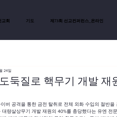
선교회
기도
제73회 선교컨퍼런스_온라인
월 24일
도둑질로 핵무기 개발 재원
이버 공격을 통한 금전 탈취로 전체 외화 수입의 절반을 
 대량살상무기 개발 재원의 40%를 충당했다는 유엔 전