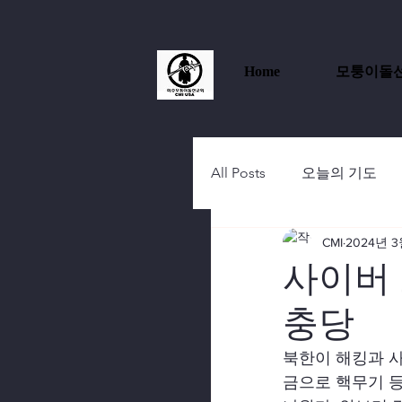
Home
모퉁이돌
All Posts
오늘의 기도
CMI
2024년 3
사이버 
충당
북한이 해킹과 사
금으로 핵무기 등