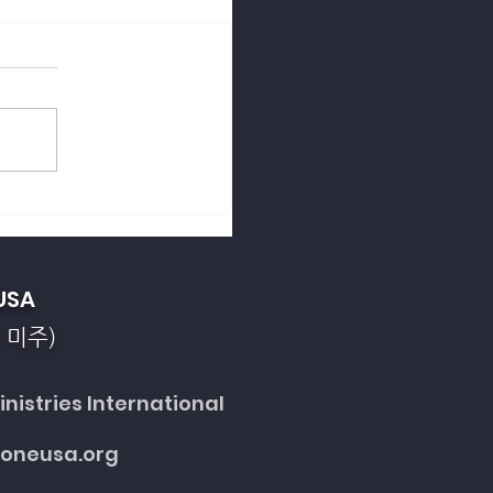
열강의 죄악을 회개합니
USA
 미주)
nistries International
toneusa.org