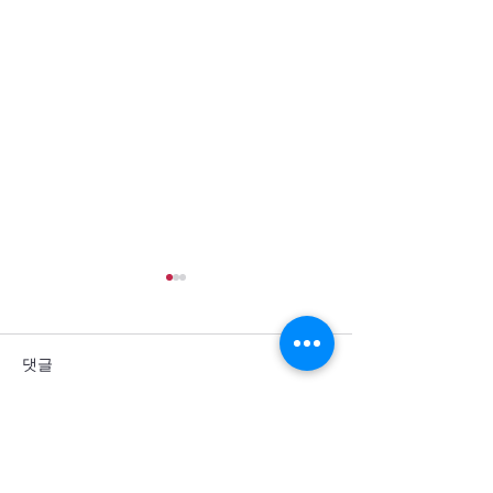
댓글
댓글을 입력하세요.
통일을 방해하는 세계 열강
군사력 과시 뒤에
의 죄악을 회개합니다
주민의 고통이 