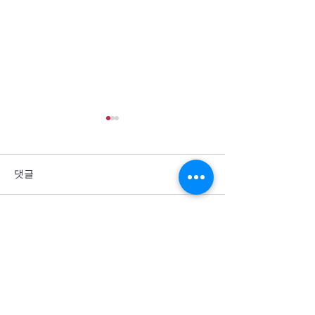
댓글
댓글을 입력하세요.
통일을 방해하는 세계 열강
군사력 과시 뒤에
의 죄악을 회개합니다
주민의 고통이 
소서