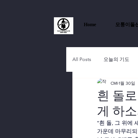
Home
모퉁이돌
All Posts
오늘의 기도
CMI
1월 30일
흰 돌로
게 하
“흰 돌, 그 위
가운데 마무리되었