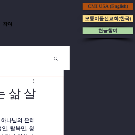
CMI USA (English)
모퉁이돌선교회(한국)
참여
헌금참여
 삶 살
 하나님의 은혜 
인, 탈북민, 청