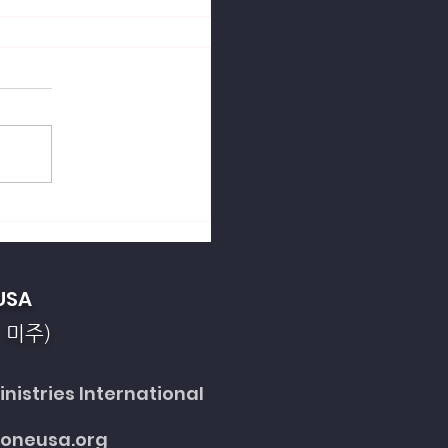
열강의 죄악을 회개합니
USA
 미주)
nistries International
toneusa.org