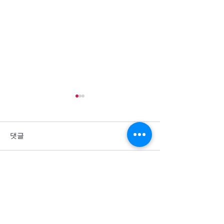
댓글
댓글을 입력하세요.
통일을 방해하는 세계 열강
군사력 과시 뒤에
의 죄악을 회개합니다
주민의 고통이 
소서