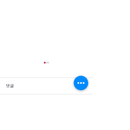
댓글
댓글을 입력하세요.
통일을 방해하는 세계 열강
군사력 과시 뒤에
의 죄악을 회개합니다
주민의 고통이 
소서