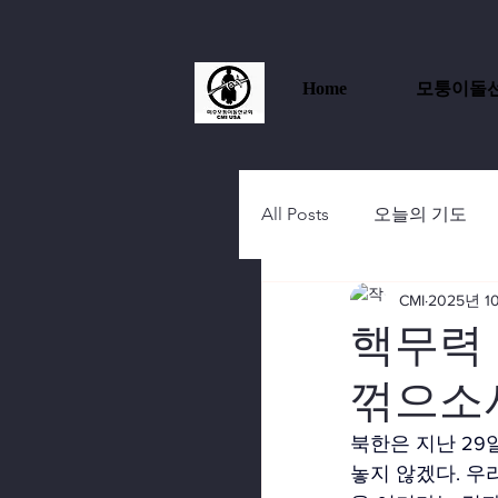
Home
모퉁이돌
All Posts
오늘의 기도
CMI
2025년 1
핵무력
꺾으소
북한은 지난 29
놓지 않겠다. 우