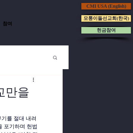
CMI USA (English)
모퉁이돌선교회(한국)
참여
헌금참여
교만을
무기를 절대 내려
을 포기하며 헌법