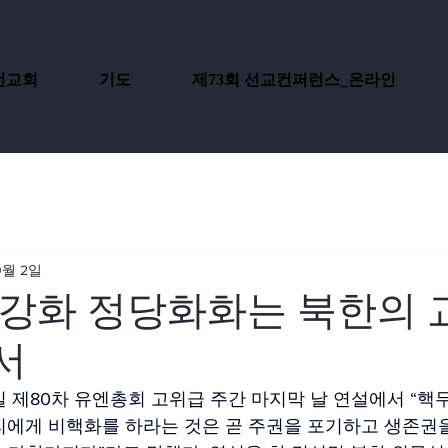
선교회
기도
제73회 선교컨퍼런스_온라인
0월 2일
 강화 정당화화는 북한의 
서
일 제80차 유엔총회 고위급 주간 마지막 날 연설에서 “핵
리에게 비핵화를 하라는 것은 곧 주권을 포기하고 생존권