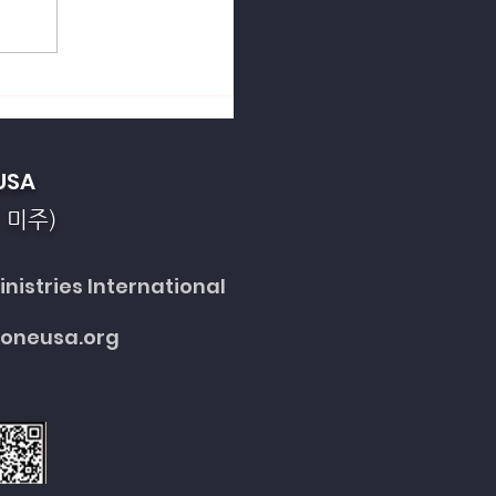
열강의 죄악을 회개합니
USA
 미주)
nistries International
toneusa.org