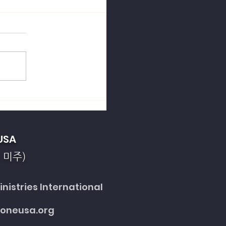
열강의 죄악을 회개합니
USA
 미주)
nistries International
toneusa.org