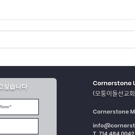
회복되게 하소서
통일을 방해하는 세계 
Cornerstone 
받고싶습니다
다
모퉁이돌선교회
(
Cornerstone Mi
info@corners
T. 714 484 0042