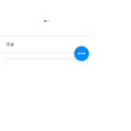
댓글
댓글을 입력하세요.
통일을 방해하는 세계 열강
군사력 과시 뒤에
의 죄악을 회개합니다
주민의 고통이 
소서
Cornerstone USA
모퉁이돌선교회 미주)
(