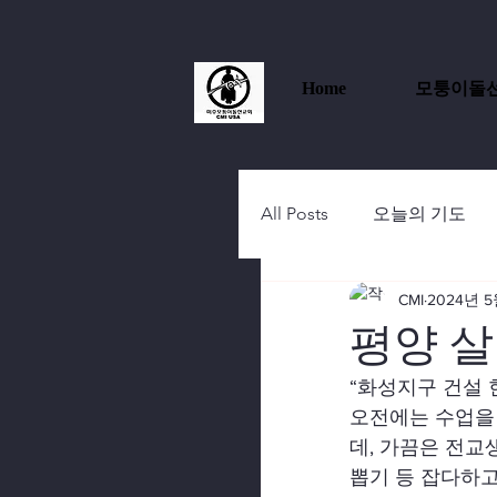
Home
모퉁이돌
All Posts
오늘의 기도
CMI
2024년 5
평양 살
“화성지구 건설 
오전에는 수업을 
데, 가끔은 전교생
뽑기 등 잡다하고