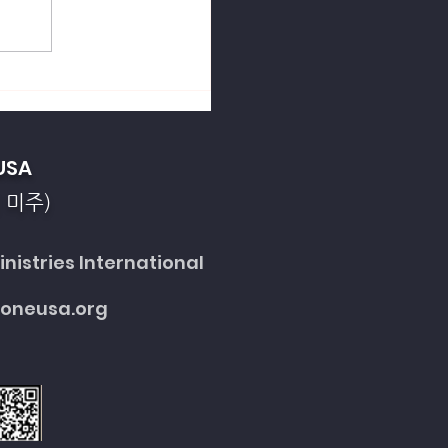
열강의 죄악을 회개합니
USA
 미주)
nistries International
toneusa.org