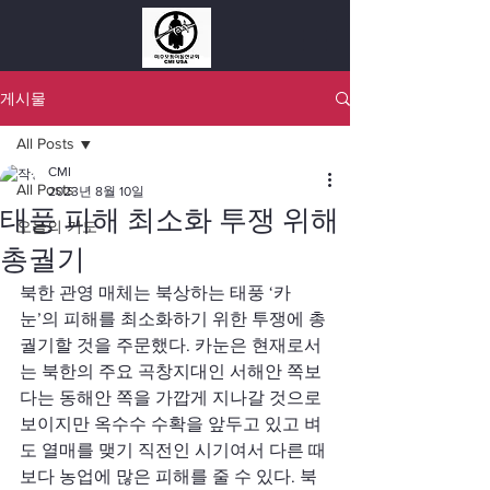
게시물
All Posts
CMI
All Posts
2023년 8월 10일
태풍 피해 최소화 투쟁 위해
오늘의 기도
총궐기
북한 관영 매체는 북상하는 태풍 ‘카
눈’의 피해를 최소화하기 위한 투쟁에 총
궐기할 것을 주문했다. 카눈은 현재로서
는 북한의 주요 곡창지대인 서해안 쪽보
다는 동해안 쪽을 가깝게 지나갈 것으로 
보이지만 옥수수 수확을 앞두고 있고 벼
도 열매를 맺기 직전인 시기여서 다른 때
보다 농업에 많은 피해를 줄 수 있다. 북