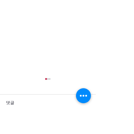
댓글
댓글을 입력하세요.
통일을 방해하는 세계 열강
군사력 과시 뒤에