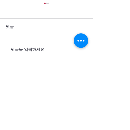
댓글
댓글을 입력하세요.
통일을 방해하는 세계 열강
군사력 과시 뒤에
의 죄악을 회개합니다
주민의 고통이 
소서
Cornerstone USA
모퉁이돌선교회 미주)
(