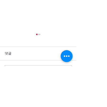
댓글
댓글을 입력하세요.
통일을 방해하는 세계 열강
군사력 과시 뒤에
의 죄악을 회개합니다
주민의 고통이 
소서