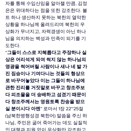
자를 통해 수입산임을 알아챌 만큼, 김정
은은 위대하다는 점을 또한 강조한다. 볼
트 하나 생산하지 못하는 북한의 열악한 
상황을 하나님께 올려드리며 북한의 우
상화가 무너지고, 자력갱생이 아닌 하나
님을 의지하는 백성과 민족이 되기를 기
도한다.
“
그들이 스스로 지혜롭다고 주장하나 실
상은 어리석게 되여 썩지 않는 하나님의 
영광을 썩어버릴 사람이나 새나 네 발 가
진 짐승이나 기여다니는 것들의 형상으
로 바꾸어놓았다 이는 그들이 하나님에 
관한 진리를 거짓말로 바꾸고 창조주보
다 피조물을 더 숭배하고 섬겼기 때문이
다 창조주께서는 영원토록 찬송을 받으
실 분이시다 아멘
” 로마서 1장 22~25절
(남북한병행성경 북한어) 말씀을 주신 하
나님, 주민은 굶어 죽어가는 데도 실질적
인 대책과 지원 없이 우상화만 강조하고 