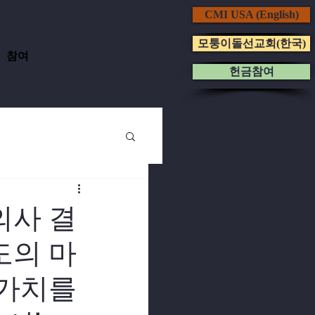
CMI USA (English)
모퉁이돌선교회(한국)
참여
헌금참여
의사 결
도의 마
 가치를