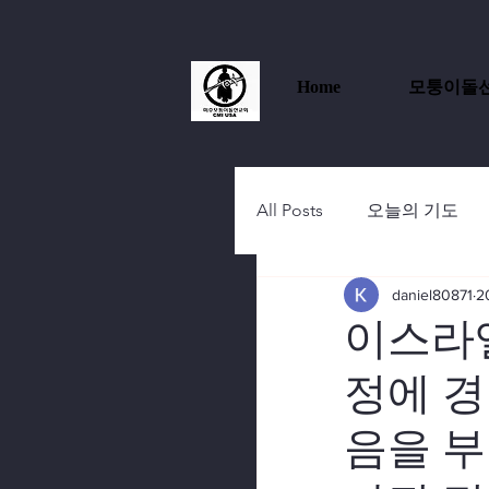
Home
모퉁이돌
All Posts
오늘의 기도
daniel80871
2
이스라엘
정에 경
음을 부