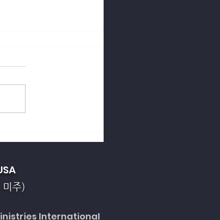
열강의 죄악을 회개합니
USA
 미주)
nistries International