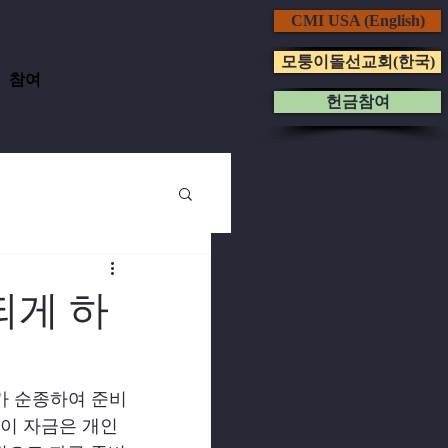
CMI USA (English)
모퉁이돌선교회(한국)
참여
헌금참여
되게 하
가 순종하여 준비
 이 자금은 개인