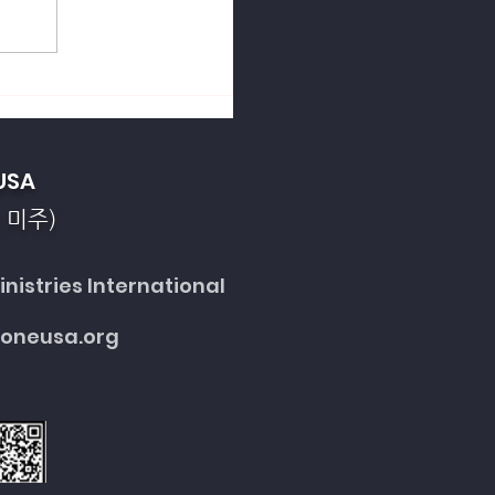
열강의 죄악을 회개합니
USA
 미주)
nistries International
toneusa.org