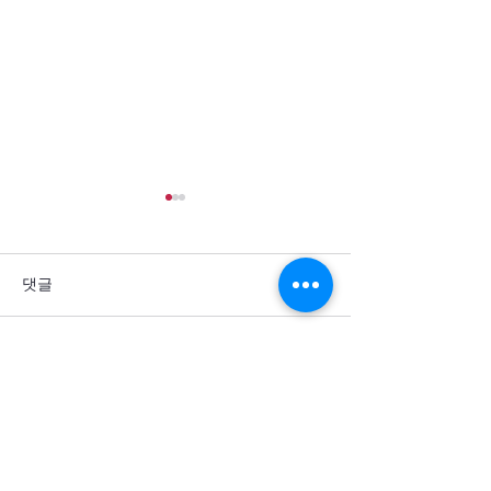
댓글
댓글을 입력하세요.
통일을 방해하는 세계 열강
군사력 과시 뒤에
의 죄악을 회개합니다
주민의 고통이 
소서