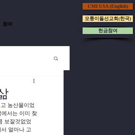
CMI USA (English)
모퉁이돌선교회(한국)
참여
헌금참여
삶
리고 농산물이었
국에서는 이미 찾
만큼 보잘것없었
에서 얼마나 고