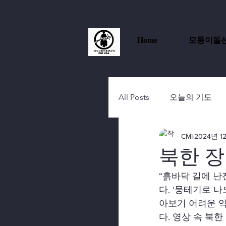
Home
모퉁이돌
All Posts
오늘의 기도
CMI
2024년 1
북한 장
“흙바닥 길에 난
다. ‘뭉테기로 
아보기 어려운 약
다. 영상 속 북