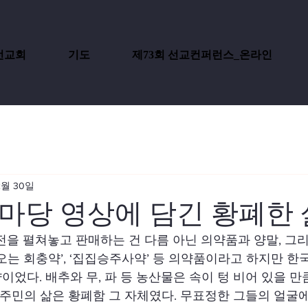
선교회
기도
제73회 선교컨퍼런스_온라인
2월 30일
마당 영상에 담긴 황폐한 
전을 펼쳐놓고 판매하는 건 다름 아닌 의약품과 양말, 그
나오는 회충약’, ‘집집승주사약’ 등 의약품이라고 하지만 한
이었다. 배추와 무, 파 등 농산물은 속이 텅 비어 있을 
한 주민의 삶은 황폐함 그 자체였다. 무표정한 그들의 얼굴