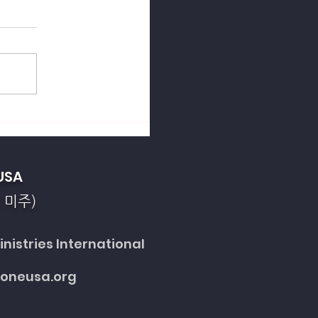
열강의 죄악을 회개합니
USA
 미주)
nistries International
toneusa.org