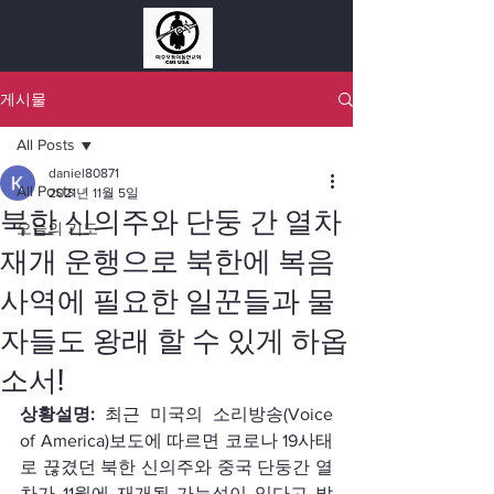
게시물
All Posts
daniel80871
All Posts
2021년 11월 5일
북한 신의주와 단둥 간 열차
오늘의 기도
재개 운행으로 북한에 복음
사역에 필요한 일꾼들과 물
자들도 왕래 할 수 있게 하옵
소서!
상황설명: 
최근 미국의 소리방송(Voice 
of America)보도에 따르면 코로나 19사태
로 끊겼던 북한 신의주와 중국 단둥간 열
차가 11월에 재개될 가능성이 있다고 밝