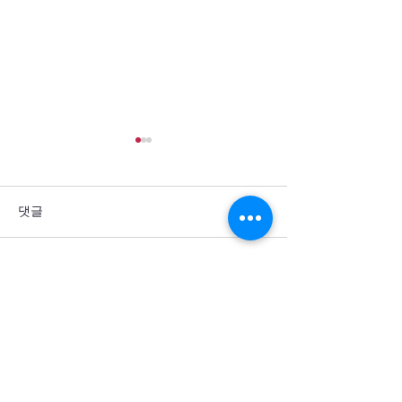
댓글
댓글을 입력하세요.
통일을 방해하는 세계 열강
군사력 과시 뒤에
의 죄악을 회개합니다
주민의 고통이 
소서