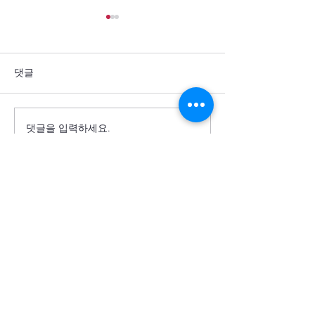
댓글
댓글을 입력하세요.
군사력 과시 뒤에 가려진
보릿고개를 지나
주민의 고통이 드러나게 하
민의 필요가 공
소서
서
Cornerstone USA
모퉁이돌선교회 미주)
(