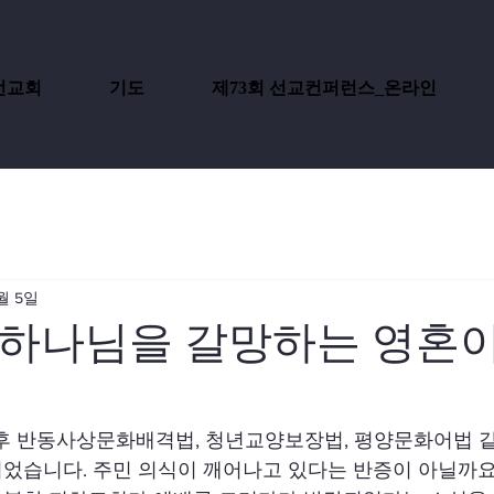
선교회
기도
제73회 선교컨퍼런스_온라인
월 5일
 하나님을 갈망하는 영혼이
후 반동사상문화배격법, 청년교양보장법, 평양문화어법 같
었습니다. 주민 의식이 깨어나고 있다는 반증이 아닐까요