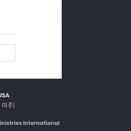
열강의 죄악을 회개합니
USA
 미주)
nistries International