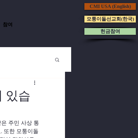
CMI USA (English)
모퉁이돌선교회(한국)
참여
헌금참여
 있습
은 주민 사상 통
. 또한 모퉁이돌