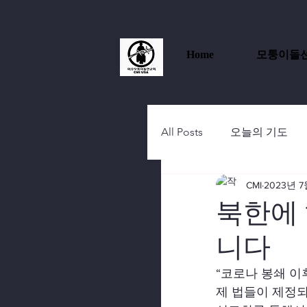
Home
모퉁이돌
All Posts
오늘의 기도
CMI
2023년 7
북한에
니다
“코로나 봉쇄 이
제 법들이 제정되