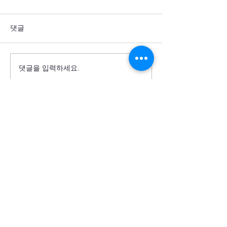
댓글
댓글을 입력하세요.
통일을 방해하는 세계 열강
군사력 과시 뒤에
의 죄악을 회개합니다
주민의 고통이 
소서
Cornerstone USA
모퉁이돌선교회 미주)
(