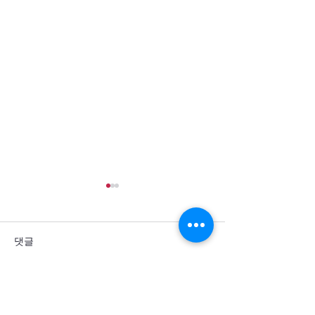
댓글
댓글을 입력하세요.
통일을 방해하는 세계 열강
군사력 과시 뒤에