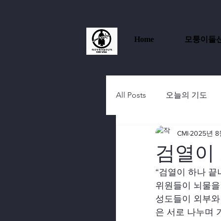
Home
모퉁이돌
All Posts
오늘의 기도
CMI
2025년 8
검열이
“검열이 하나 끝
위원들이 뇌물을 
성도들이 외부와 
은 서로 나누며 