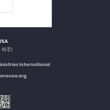
열강의 죄악을 회개합니
USA
 미주)
nistries International
toneusa.org