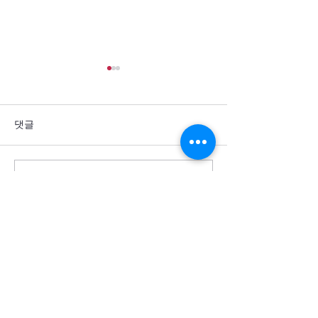
댓글
댓글을 입력하세요.
통일을 방해하는 세계 열강
군사력 과시 뒤에
의 죄악을 회개합니다
주민의 고통이 
소서
Cornerstone USA
모퉁이돌선교회 미주)
(