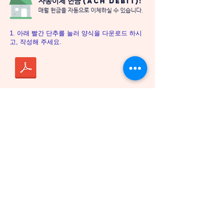
자동이체 헌금
(ACH Debit):
매월 헌금을 자동으로 이체하실 수 있습니다.
1. 아래 빨간 단추를 눌러 양식을 다운로드 하시
고, 작성해 주세요.
2. 작성한 양식에 사인(signature)하시고, void
check와 함께 아래 선교회 주소로 보내주세요.
Cornerstone Ministries International
P.O. Box 4002
Tustin, CA 92781
3. 서류 작성시 매월 5일 혹은 20일 중 자동이체
날짜를 결정하셔서 함께 알려주세요.
관련하여 질문이 있으시면, 본회 전화번호
714
484 0042
혹은
donation@cornerstoneusa.org
로 문의 부탁
드립니다.