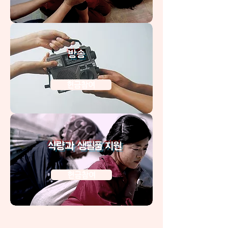
방송
헌금참여
식량과 생필품 지원
헌금참여