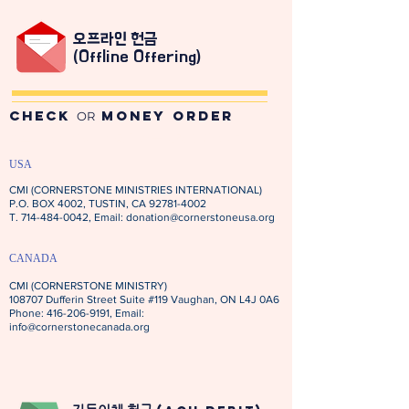
​오프라인 헌금
(Offline Offering)
CHECK
MONEY ORDER
OR
수표 보내실 곳의 이름과 주소는 아래와 같습니다.
USA
CMI (CORNERSTONE MINISTRIES INTERNATIONAL)
P.O. BOX 4002, TUSTIN, CA
92781-4002
T.
714-484-0042
, Email:
donation@cornerstoneusa.org
CANADA
CMI (CORNERSTONE MINISTRY)
108707 Dufferin Street Suite #119 Vaughan, ON L4J 0A6
Phone: 416-206-9191, Email:
info@cornerstonecanada.org